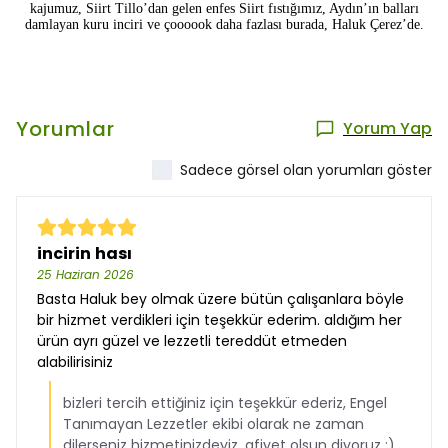
kajumuz,
Siirt Tillo’dan gelen enfes Siirt fıstığımız, Aydın’ın balları
damlayan kuru
inciri ve
çoooook daha fazlası burada, Haluk Çerez’de.
Yorumlar
Yorum Yap
Sadece görsel olan yorumları göster
incirin hası
25 Haziran 2026
Basta Haluk bey olmak üzere bütün çalışanlara böyle
bir hizmet verdikleri için teşekkür ederim. aldığım her
ürün ayrı güzel ve lezzetli tereddüt etmeden
alabilirisiniz
bizleri tercih ettiğiniz için teşekkür ederiz, Engel
Tanımayan Lezzetler ekibi olarak ne zaman
dilerseniz hizmetinizdeyiz, afiyet olsun diyoruz :)