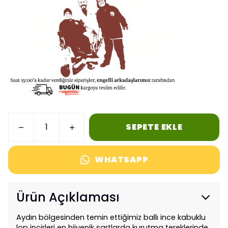
SEPETE EKLE
WHATSAPP
Ürün Açıklaması
Aydın bölgesinden temin ettiğimiz ballı ince kabuklu
lop incirleri en hijyenik şartlarda kurutma tereklerinde