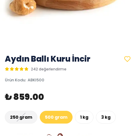
Aydın Ballı Kuru İncir
242 değerlendirme
Ürün Kodu
:
ABKI500
₺ 859.00
250 gram
500 gram
1 kg
3 kg