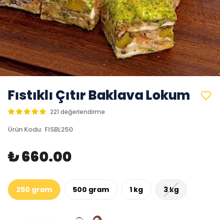
Fıstıklı Çıtır Baklava Lokum
221 değerlendirme
Ürün Kodu
:
FISBL250
₺ 660.00
250 gram
500 gram
1 kg
3 kg