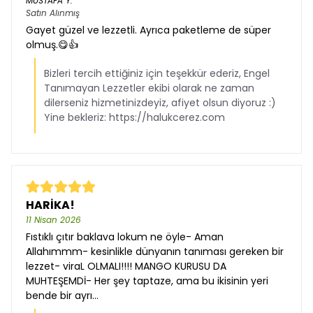
MUSTAFA
Y.
Satın Alınmış
Gayet güzel ve lezzetli. Ayrıca paketleme de süper
olmuş.😋👍
Bizleri tercih ettiğiniz için teşekkür ederiz, Engel
Tanımayan Lezzetler ekibi olarak ne zaman
dilerseniz hizmetinizdeyiz, afiyet olsun diyoruz :)
Yine bekleriz: https://halukcerez.com
HARİKA!
11 Nisan 2026
Fıstıklı çıtır baklava lokum ne öyle- Aman
Allahımmm- kesinlikle dünyanın tanıması gereken bir
lezzet- viraL OLMALI!!!! MANGO KURUSU DA
MUHTEŞEMDİ- Her şey taptaze, ama bu ikisinin yeri
bende bir ayrı...