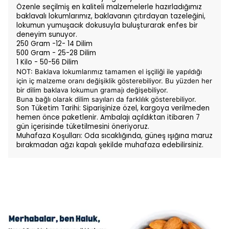
Özenle seçilmiş en kaliteli malzemelerle hazırladığımız
baklavalı lokumlarımız, baklavanın çıtırdayan tazeleğini,
lokumun yumuşacık dokusuyla buluşturarak enfes bir
deneyim sunuyor.
250 Gram -12- 14
Dilim
500 Gram - 25-28
Dilim
1 Kilo - 50-56
Dilim
NOT: Baklava lokumlarımız tamamen el işçiliği ile yapıldığı
için iç malzeme oranı değişiklik gösterebiliyor. Bu yüzden her
bir dilim baklava lokumun gramajı değişebiliyor.
Buna bağlı olarak dilim sayıları da farklılık gösterebiliyor.
Son Tüketim
T
arihi: Siparişinize
öz
el,
kargoy
a
ver
ilmede
n
hemen
ö
nce
pake
tleni
r.
Amb
al
aj
ı
açı
ldıktan itib
aren
7
g
ün
içer
is
inde tü
keti
l
m
esini ön
eri
yor
uz
.
Muhafaza
Koşulları
: Oda
sıcaklığınd
a, g
ün
e
ş ı
şığı
na
ma
ruz
b
ırakmadan ağz
ı
k
apalı
ş
ek
il
de
m
uhafaza e
debilirsiniz.