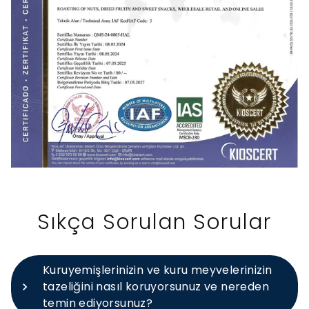
Sıkça Sorulan Sorular
Kuruyemişlerinizin ve kuru meyvelerinizin
tazeliğini nasıl koruyorsunuz ve nereden
temin ediyorsunuz?