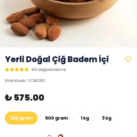
Yerli Doğal Çiğ Badem İçi
412 değerlendirme
Ürün Kodu
:
YCBI250
₺ 575.00
250 gram
500 gram
1 kg
3 kg