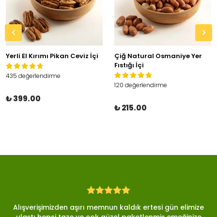
Yerli El Kırımı Pikan Ceviz İçi
Çiğ Natural Osmaniye Yer
Fıstığı İçi
435 değerlendirme
120 değerlendirme
₺ 399.00
₺ 215.00
Alışverişimizden aşırı memnun kaldık ertesi gün elimize
ulaştı hepsi taze ve çok güzel paketlenmiş emeğinize