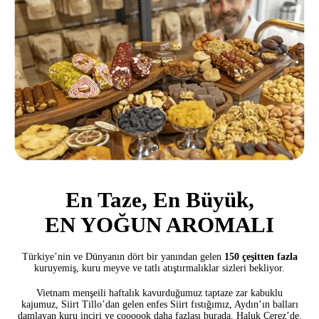
En Taze, En Büyük,
EN YOĞUN AROMALI
Türkiye’nin ve Dünyanın dört bir yanından gelen
150 çeşitten fazla
kuruyemiş, kuru meyve ve tatlı atıştırmalıklar sizleri bekliyor.
Vietnam menşeili haftalık kavurduğumuz taptaze zar kabuklu
kajumuz,
Siirt Tillo’dan gelen enfes Siirt fıstığımız, Aydın’ın balları
damlayan kuru
inciri ve
çoooook daha fazlası burada, Haluk Çerez’de.