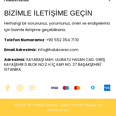
BİZİMLE İLETİŞİME GEÇİN
Herhangi bir sorununuz, yorumunuz, öneri ve endişeleriniz
için bizimle iletişime geçebilirsiniz.
Telefon Numaramız
: +90 552 354 71 10
Email Adresimiz:
info@halukcerez.com
Adresimiz:
KAYABAŞI MAH. ULUBATLI HASAN CAD. GİRİŞ
KAYAŞEHİR D BLOK NO:2 H İÇ KAPI NO: 27 BAŞAKŞEHİR/
İSTANBUL
©2024 Tüm Hakları Saklıdır - ikas E-Ticaret
Altyapısı ile
Hazırlanmıştır.