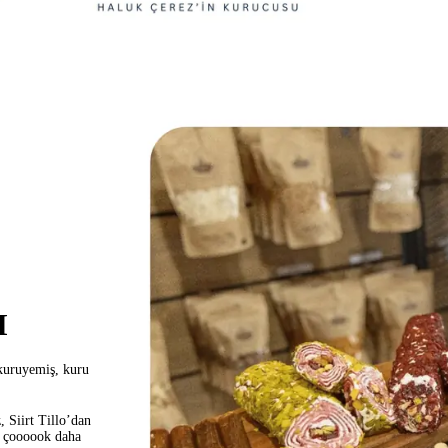
I
kuruyemiş, kuru
,
Siirt Tillo’dan
e
çoooook daha