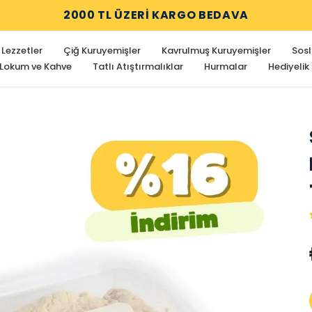
2000 TL ÜZERİ KARGO BEDAVA
 Lezzetler
Çiğ Kuruyemişler
Kavrulmuş Kuruyemişler
Sosl
 Lokum ve Kahve
Tatlı Atıştırmalıklar
Hurmalar
Hediyelik