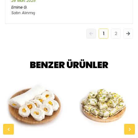
26 Mart 2025
Emine
G.
Satın Alınmış
1
2
BENZER ÜRÜNLER