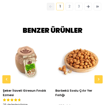
1
2
3
BENZER ÜRÜNLER
Şeker İlaveli Giresun Fındık
Barbekü Soslu Çıtır Yer
Ezmesi
Fıstığı
25 değerlendirme