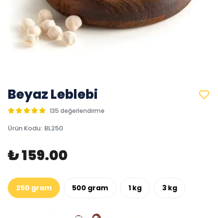
Beyaz Leblebi
135 değerlendirme
Ürün Kodu
:
BL250
₺ 159.00
250 gram
500 gram
1 kg
3 kg