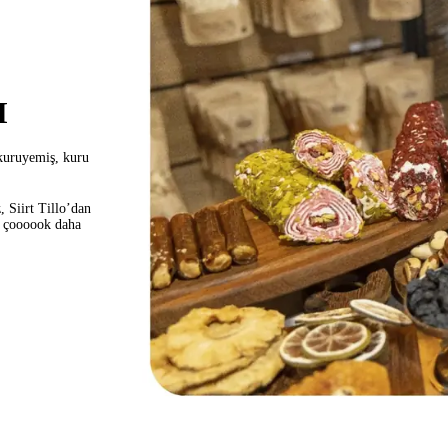
I
kuruyemiş, kuru
,
Siirt Tillo’dan
e
çoooook daha