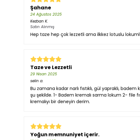
Şahane
24 Ağustos 2025
Kezban
K.
Satın Alınmış
Hep taze hep çok lezzetli ama ilkkez lotuslu lokumla
Taze ve Lezzetli
29 Nisan 2025
selin
a.
Bu zamana kadar narlı fıstıklı, gül yapraklı, badem
şu şekilde. 1- Badem kremalı sarma lokum 2- file f
kremalıyı bir deneyin derim.
Yoğun memnuniyet içerir.