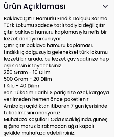
Ürün Açıklaması
Baklava
Çıtı
r Ha
mur
lu Fındık Dolgulu S
arm
a
Tü
r
k L
okumu s
adec
e tat
lı
tadıy
la d
eği
l
çıtır
çı
tı
r bakla
va hamuru kaplamasıyla nefis
bir
lezzet deneyimi sunu
yor.
Çıtır çıtır bakl
ava ha
muru kapla
m
ası,
fındık
lı iç dolgusuyla geleneksel türk
l
ok
umu
lezz
eti b
ir arada, bu lezzet çay saatinize
hep
eşl
ik et
sin
i
s
t
e
y
ec
eksin
iz.
250 Gram - 10 Dilim
500 Gram - 20 Dilim
1 Kilo - 40 Dilim
Son Tüketim
T
arihi: Siparişinize
öz
el,
kargoy
a
ver
ilmede
n
hemen
ö
nce
pake
tleni
r.
Amb
al
aj
ı
açı
ldıktan itib
aren
7 g
ün
içer
is
inde
tü
keti
l
m
esini ön
eri
yor
uz
.
Muhafaza
Koşulları
: Oda
sıcaklığınd
a, g
ün
e
ş
ı
şığı
na
ma
ruz
b
ırakmadan ağz
ı
k
apalı
ş
ek
il
de
m
uhafaza e
debilirsiniz.