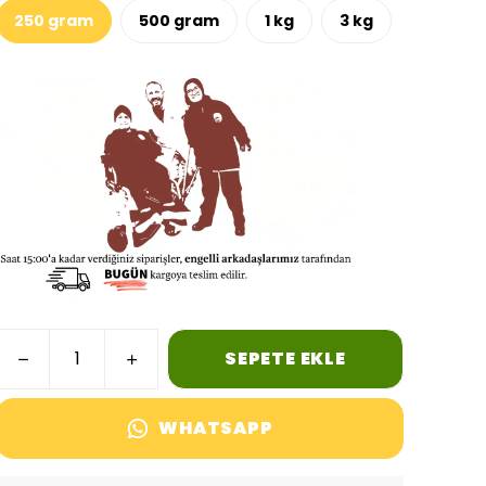
250 gram
500 gram
1 kg
3 kg
SEPETE EKLE
WHATSAPP