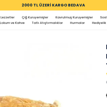
2000 TL ÜZERİ KARGO BEDAVA
 Lezzetler
Çiğ Kuruyemişler
Kavrulmuş Kuruyemişler
Sosl
 Lokum ve Kahve
Tatlı Atıştırmalıklar
Hurmalar
Hediyelik