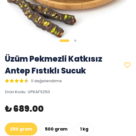
Üzüm Pekmezli Katkısız
Antep Fıstıklı Sucuk
11 değerlendirme
Ürün Kodu
:
UPKAFS250
₺ 689.00
250 gram
500 gram
1 kg