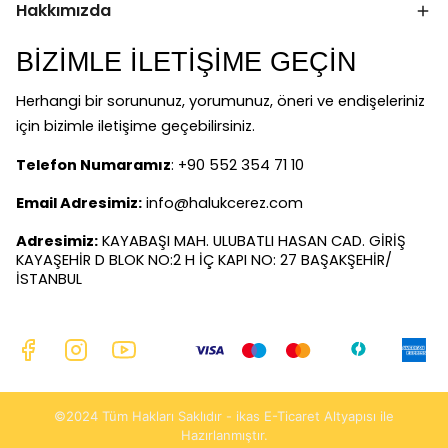
Hakkımızda
BİZİMLE İLETİŞİME GEÇİN
Herhangi bir sorununuz, yorumunuz, öneri ve endişeleriniz
için bizimle iletişime geçebilirsiniz.
Telefon Numaramız
: +90 552 354 71 10
Email Adresimiz:
info@halukcerez.com
Adresimiz:
KAYABAŞI MAH. ULUBATLI HASAN CAD. GİRİŞ
KAYAŞEHİR D BLOK NO:2 H İÇ KAPI NO: 27 BAŞAKŞEHİR/
İSTANBUL
©2024 Tüm Hakları Saklıdır - ikas E-Ticaret
Altyapısı ile
Hazırlanmıştır.